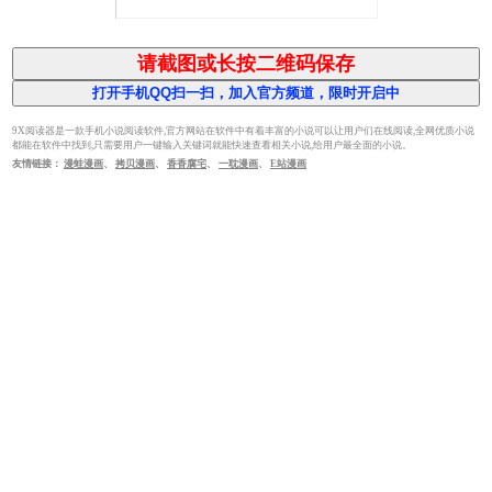
9X阅读器是一款手机小说阅读软件,官方网站在软件中有着丰富的小说可以让用户们在线阅读,全网优质小说
都能在软件中找到,只需要用户一键输入关键词就能快速查看相关小说,给用户最全面的小说。
友情链接：
漫蛙漫画
、
拷贝漫画
、
香香腐宅
、
一耽漫画
、
E站漫画